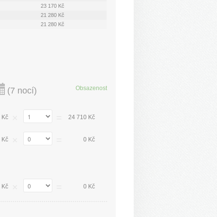
23 170 Kč
21 280 Kč
21 280 Kč
Obsazenost
(
7 nocí
)
×
=
 Kč
24 710 Kč
×
=
 Kč
0 Kč
×
=
 Kč
0 Kč