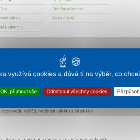
vnitřní
Restaurace
éčba
Perličková koupel
nové zábaly
TV na pokoji
ní k internetu
ze nebo snídaně dle druhu pobytu. Snídaně formou
dového menu (předkrm, hlavní chod výběrem z menu a
 menu z jídelního lístku, ovocné a zeleninové saláty,
ka využívá cookies a dává ti na výběr, co chce
OK, přijmout vše
Odmítnout všechny cookies
Přizpůsobi
o a stravu (zajištění postýlky 150 Kč / noc), volný vstup
v doprovodu rodičů, možnost výběru z dětského
n, platba na místě. Parkování na uzavřeném parkovišti