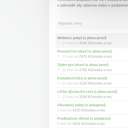
v zahradě vily zdarma nebo v podzemní
Výpočet ceny
Wellness pobyt (s plnou penzí)
7 - 21 nocí od
3040 Kč/osoba a noc
Prevencí ke zdraví (s plnou penzí)
7 - 21 nocí od
2970 Kč/osoba a noc
Týden pro zdraví (s plnou penzí)
7 - 21 nocí od
2790 Kč/osoba a noc
Komplexní kúra (s plnou penzí)
7 - 21 nocí od
3150 Kč/osoba a noc
Léčba dýchacích cest (s plnou penzí)
7 - 21 nocí od
3160 Kč/osoba a noc
Víkendový pobyt (s polopenzí)
2 noci od
3425 Kč/osoba a noc
Prodloužený víkend (s polopenzí)
3 noci od
3425 Kč/osoba a noc