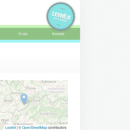
O nás
Kontakt
Leaflet
|
©
OpenStreetMap
contributors