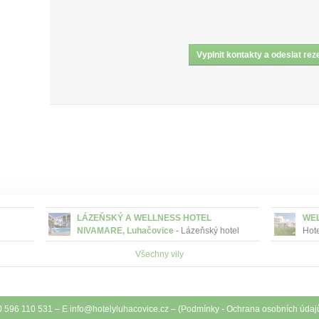
LÁZEŇSKÝ A WELLNESS HOTEL
WEL
NIVAMARE, Luhačovice
- Lázeňský hotel
Hote
NIVAMARE je součástí komplexu Lázeňských
pou
Všechny vily
léčivým
hotelů MIRAMARE Luhačovice. Hotel se
kolo
nachází cca 1,5 km od lázeňské kolonády a
...
0 596 110 531 – E
info@
hotelyluhacovice.cz
– (
Podmínky
-
Ochrana osobních údaj