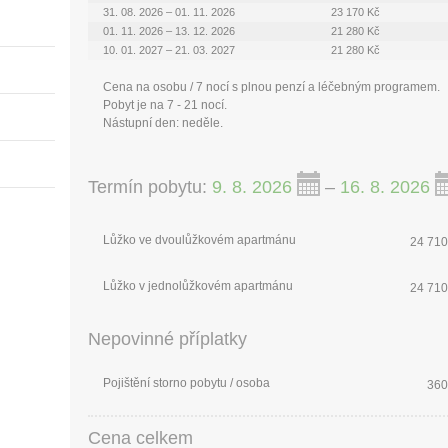
31. 08. 2026 – 01. 11. 2026
23 170 Kč
01. 11. 2026 – 13. 12. 2026
21 280 Kč
10. 01. 2027 – 21. 03. 2027
21 280 Kč
Cena na osobu / 7 nocí s plnou penzí a léčebným programem.
Pobyt je na 7 - 21 nocí.
Nástupní den: neděle.
Termín pobytu:
9. 8. 2026
–
16. 8. 2026
Lůžko ve dvoulůžkovém apartmánu
24 710
Lůžko v jednolůžkovém apartmánu
24 710
Nepovinné příplatky
Pojištění storno pobytu / osoba
360
Cena celkem