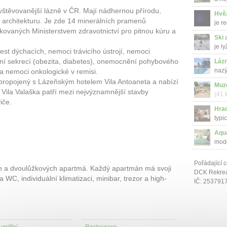
avštěvovanější lázně v ČR. Mají nádhernou přírodu,
Hvě
 architekturu. Je zde 14 minerálních pramenů
je r
ikovaných Ministerstvem zdravotnictví pro pitnou kúru a
Ski 
je l
est dýchacích, nemoci trávicího ústrojí, nemoci
řní sekrecí (obezita, diabetes), onemocnění pohybového
Lázn
nazý
 a nemoci onkologické v remisi.
 propojený s Lázeňským hotelem Vila Antoaneta a nabízí
Muz
Vila Valaška patří mezi nejvýznamnější stavby
(41 
iče.
obj..
Hra
typi
...
Aqu
mode
Pořádající c
ch a dvoulůžkových apartmá. Každý apartmán má svoji
DCK Rekrea 
a WC, individuální klimatizaci, minibar, trezor a high-
IČ: 253791