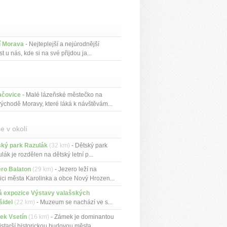
í Morava
- Nejteplejší a nejúrodnější
st u nás, kde si na své přijdou ja...
ačovice
- Malé lázeňské městečko na
východě Moravy, které láká k návštěvám...
e v okolí
ský park Razulák
(32 km)
- Dětský park
lák je rozdělen na dětský letní p...
ro Balaton
(29 km)
- Jezero leží na
ici města Karolinka a obce Nový Hrozen...
á expozice Výstavy valašských
šidel
(22 km)
- Muzeum se nachází ve s...
ek Vsetín
(16 km)
- Zámek je dominantou
jstarší historickou budovou města...