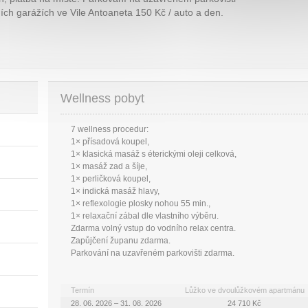
ch garážích ve Vile Antoaneta 150 Kč / auto a den.
Wellness pobyt
7 wellness procedur:
1× přísadová koupel,
1× klasická masáž s éterickými oleji celková,
1× masáž zad a šíje,
1× perličková koupel,
1× indická masáž hlavy,
1× reflexologie plosky nohou 55 min.,
1× relaxační zábal dle vlastního výběru.
Zdarma volný vstup do vodního relax centra.
Zapůjčení županu zdarma.
Parkování na uzavřeném parkovišti zdarma.
Termín
Lůžko ve dvoulůžkovém apartmánu
28. 06. 2026 – 31. 08. 2026
24 710 Kč