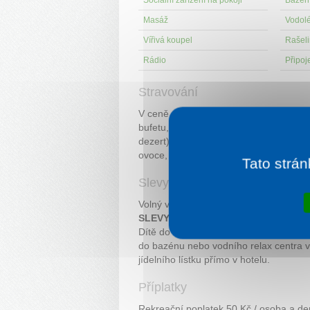
Sociální zařízení na pokoji
Bazén 
Masáž
Vodol
Vířivá koupel
Rašeli
Rádio
Připoje
Stravování
V ceně pobytu je plná penze, polopen
bufetu, obědy a večeře formou třícho
dezert) nebo vlastní výběr tříchodového
ovoce, minerální voda a káva.
Tato strán
Slevy
Volný vstup do vodního relax centra.
SLEVY DĚTI:
Dítě do 3 let zdarma bez nároku na lůžk
do bazénu nebo vodního relax centra 
jídelního lístku přímo v hotelu.
Příplatky
Rekreační poplatek 50 Kč / osoba a de