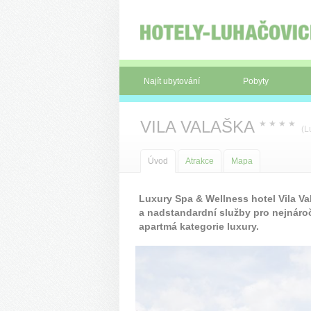
Panel pro správu cookies
Najít ubytování
Pobyty
VILA VALAŠKA
★
★
★
★
(L
Úvod
Atrakce
Mapa
Luxury Spa & Wellness hotel Vila Val
a nadstandardní služby pro nejnáro
apartmá kategorie luxury.