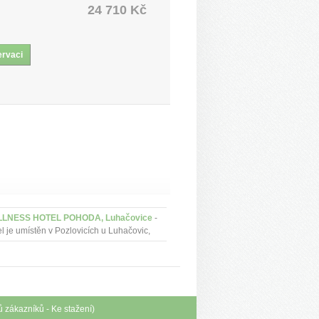
24 710 Kč
LNESS HOTEL POHODA, Luhačovice
-
l je umístěn v Pozlovicích u Luhačovic,
hých 30 minut pěší chůze od lázeňské
nády.
ů zákazníků
-
Ke stažení
)