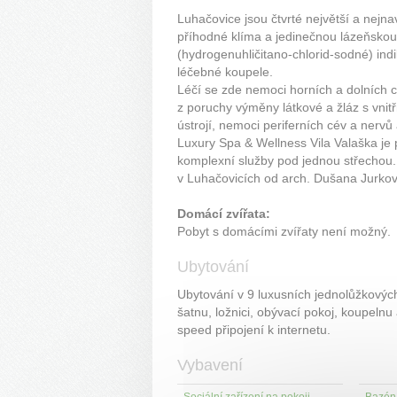
Luhačovice jsou čtvrté největší a nejn
příhodné klíma a jedinečnou lázeňskou
(hydrogenuhličitano-chlorid-sodné) ind
léčebné koupele.
Léčí se zde nemoci horních a dolních c
z poruchy výměny látkové a žláz s vnit
ústrojí, nemoci periferních cév a nervů
Luxury Spa & Wellness Vila Valaška je
komplexní služby pod jednou střechou. 
v Luhačovicích od arch. Dušana Jurkov
Domácí zvířata:
Pobyt s domácími zvířaty není možný.
Ubytování
Ubytování v 9 luxusních jednolůžkový
šatnu, ložnici, obývací pokoj, koupelnu 
speed připojení k internetu.
Vybavení