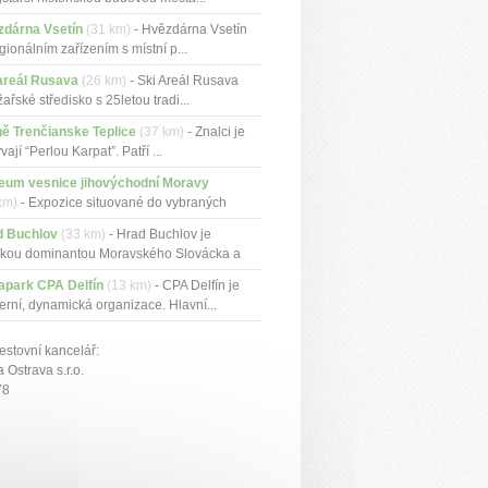
zdárna Vsetín
(31 km)
- Hvězdárna Vsetín
egionálním zařízením s místní p...
areál Rusava
(26 km)
- Ski Areál Rusava
yžařské středisko s 25letou tradi...
ě Trenčianske Teplice
(37 km)
- Znalci je
vají “Perlou Karpat”. Patří ...
eum vesnice jihovýchodní Moravy
km)
- Expozice situované do vybraných
.
d Buchlov
(33 km)
- Hrad Buchlov je
ckou dominantou Moravského Slovácka a
apark CPA Delfín
(13 km)
- CPA Delfín je
rní, dynamická organizace. Hlavní...
estovní kancelář:
Ostrava s.r.o.
78