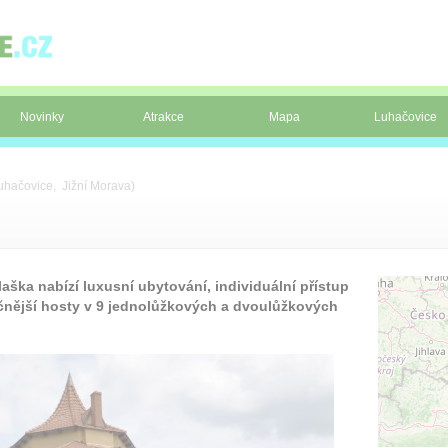
Novinky
Atrakce
Mapa
Luhačovice
uhačovice, Jižní Morava)
aška nabízí luxusní ubytování, individuální přístup
čnější hosty v 9 jednolůžkových a dvoulůžkových