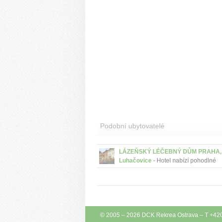
Podobní ubytovatelé
LÁZEŇSKÝ LÉČEBNÝ DŮM PRAHA,
Luhačovice
- Hotel nabízí pohodlné
ubytování, kvalitní služby a příjemnou
atmosféru spolu s vlastním bazénem, 
pramenem a letní terasou....
© 2005 – 2026
DCK Rekrea Ostrava
– T +42