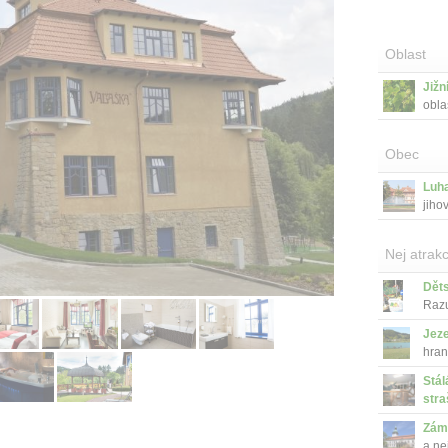
Oblast
Jižn
obla
Obec
Luh
jiho
Nej atrakc
Dět
Razu
Jeze
hran
Stál
stra
Zám
a ne