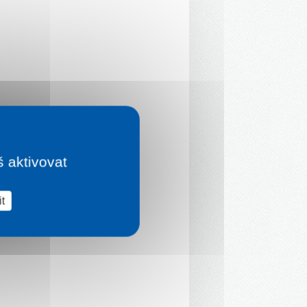
š aktivovat
t