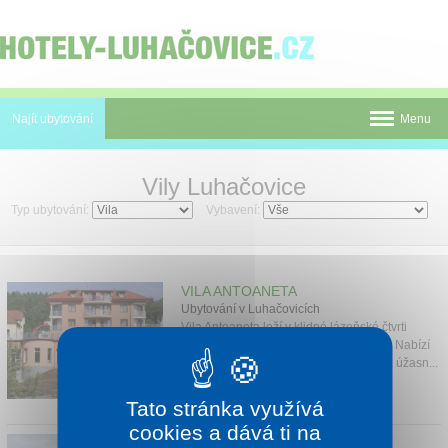
Panel pro správu cookies
Najít ubytování
Menu
Pobyty
Vily Luhačovice
Novinky
Typ ubytování:
Vybavení:
Atrakce
Mapa
VILA ANTOANETA
Ubytování v Luhačovicích
Luhačovice
Vila Antoaneta leží v klidné lázeňské čtvrti
Luhačovic v blízkosti parku a kolonády. Nabízí
komplexní služby pod jednou střechou, úžasn...
O nás
1 noc od
2 036 Kč
Tato stránka využívá
Kontakt
cookies a dává ti na
VILA VALAŠKA