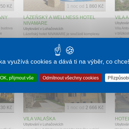
650 Kč
1 noc od
1 860 Kč
ANY
LÁZEŇSKÝ A WELLNESS HOTEL
VILA 
NIVAMARE
Ubytován
í budova
Vila Anto
Ubytování v Luhačovicích
se
v blízkos
Lázeňský hotel NIVAMARE je součástí komplexu
o...
služby p
Lázeňských hotelů MIRAMARE Luhačovice. Hotel
se nachází cca 1,5 km od lázeňské kolonády a ...
SKVĚL
ka využívá cookies a dává ti na výběr, co chce
OK, přijmout vše
Odmítnout všechny cookies
Přizpůsobi
130 Kč
1 noc od
2 666 Kč
VILA VALAŠKA
HOTE
Ubytování v Luhačovicích
Ubytován