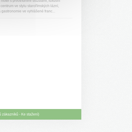
hotel s prvotřídními službami, luxusní
centrum ve stylu starořímských lázní,
á gastronomie ve vyhlášené franc...
ů zákazníků
-
Ke stažení
)