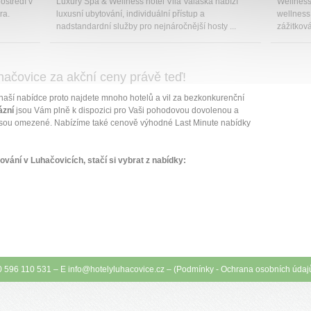
ostředí v
Luxury Spa & Wellness hotel Vila Valaška nabízí
Wellness 
ra.
luxusní ubytování, individuální přístup a
wellness 
nadstandardní služby pro nejnáročnější hosty ...
zážitkov
hačovice za akční ceny právě teď!
 naší nabídce proto najdete mnoho hotelů a vil za bezkonkurenční
lázní
jsou Vám plně k dispozici pro Vaši pohodovou dovolenou a
ty jsou omezené. Nabízíme také cenově výhodné Last Minute nabídky
ání v Luhačovicích, stačí si vybrat z nabídky:
0 596 110 531 – E
info@
hotelyluhacovice.cz
– (
Podmínky
-
Ochrana osobních údaj