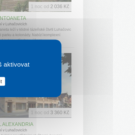
1 noc od
2 036 Kč
ANTOANETA
í v Luhačovicích
aneta leží v klidné lázeňské čtvrti Luhačovic
ti parku a kolonády. Nabízí komplexní
od jednou střechou, úžasn...
É HODNOCENÍ
š aktivovat
t
1 noc od
3 360 Kč
L ALEXANDRIA
í v Luhačovicích