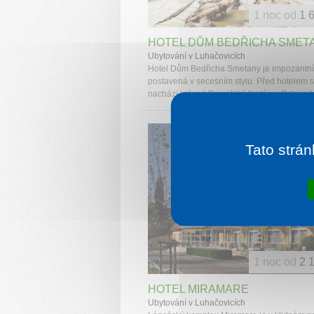
1 noc od
1 
HOTEL DŮM BEDŘICHA SMET
Ubytování v Luhačovicích
Hotel Dům Bedřicha Smetany je impozantn
postavená v secesním stylu. Před hotelem 
nachází krásná Bruselská fontána. Pokoje h
Tato strán
1 noc od
2 
HOTEL MIRAMARE
Ubytování v Luhačovicích