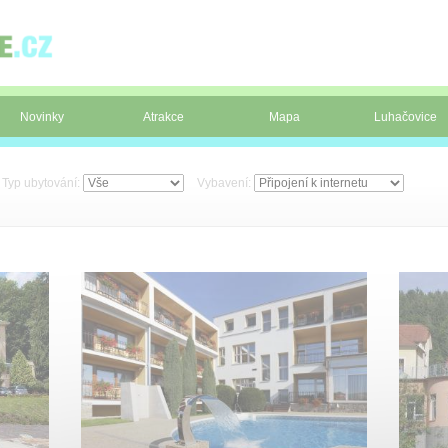
Novinky
Atrakce
Mapa
Luhačovice
Typ ubytování:
Vybavení: