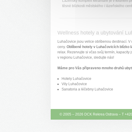
Lázeňský komplex Miramare je v klidném pr
těsné blízkosti městského i lázeňského cent
Wellness hotely a ubytování Lu
Luhačovice jsou velice oblíbenou destinací. V
ceny.
Oblíbené hotely v Luhačovicích blízko 
relax. Rezervujte si včas svůj termín, kapaci
v regionu Luhačovice, sledujte nás!
Máme pro Vás připraveno mnoho druhů ubytov
Hotely Luhačovice
Vily Luhačovice
Sanatoria a léčebny Luhačovice
© 2005 – 2026
DCK Rekrea Ostrava
– T +42