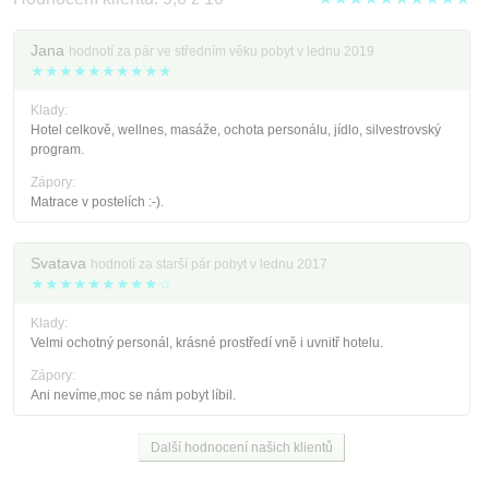
Jana
hodnotí za pár ve středním věku pobyt v lednu 2019
★★★★★★★★★★
Klady:
Hotel celkově, wellnes, masáže, ochota personálu, jídlo, silvestrovský
program.
Zápory:
Matrace v postelích :-).
Svatava
hodnotí za starší pár pobyt v lednu 2017
★★★★★★★★★☆
Klady:
Velmi ochotný personál, krásné prostředí vně i uvnitř hotelu.
Zápory:
Ani nevíme,moc se nám pobyt líbil.
Další hodnocení našich klientů