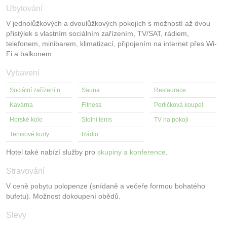
Ubytování
V jednolůžkových a dvoulůžkových pokojích s možností až dvou
přistýlek s vlastním sociálním zařízením, TV/SAT, rádiem,
telefonem, minibarem, klimatizací, připojením na internet přes Wi-
Fi a balkonem.
Vybavení
Sociální zařízení na pokoji
Sauna
Restaurace
Kavárna
Fitness
Perličková koupel
Horské kolo
Stolní tenis
TV na pokoji
Tenisové kurty
Rádio
Hotel také nabízí služby pro
skupiny a konference
.
Stravování
V ceně pobytu polopenze (snídaně a večeře formou bohatého
bufetu). Možnost dokoupení obědů.
Slevy