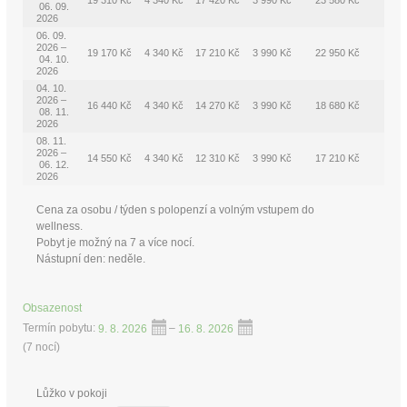
19 310 Kč
4 340 Kč
17 420 Kč
3 990 Kč
23 580 Kč
06. 09.
2026
06. 09.
2026 –
19 170 Kč
4 340 Kč
17 210 Kč
3 990 Kč
22 950 Kč
04. 10.
2026
04. 10.
2026 –
16 440 Kč
4 340 Kč
14 270 Kč
3 990 Kč
18 680 Kč
08. 11.
2026
08. 11.
2026 –
14 550 Kč
4 340 Kč
12 310 Kč
3 990 Kč
17 210 Kč
06. 12.
2026
Cena za osobu / týden s polopenzí a volným vstupem do
wellness.
Pobyt je možný na 7 a více nocí.
Nástupní den: neděle.
Obsazenost
Termín pobytu:
9. 8. 2026
–
16. 8. 2026
(
7 nocí
)
Lůžko v pokoji