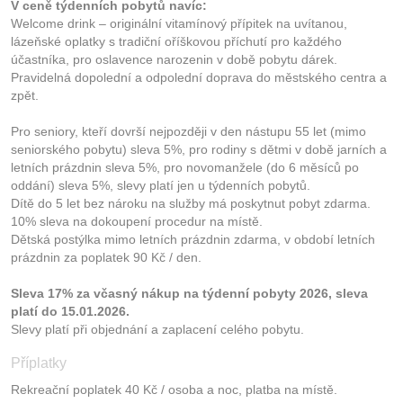
V ceně týdenních pobytů navíc:
Welcome drink – originální vitamínový přípitek na uvítanou,
lázeňské oplatky s tradiční oříškovou příchutí pro každého
účastníka, pro oslavence narozenin v době pobytu dárek.
Pravidelná dopolední a odpolední doprava do městského centra a
zpět.
Pro seniory, kteří dovrší nejpozději v den nástupu 55 let (mimo
seniorského pobytu) sleva 5%, pro rodiny s dětmi v době jarních a
letních prázdnin sleva 5%, pro novomanžele (do 6 měsíců po
oddání) sleva 5%, slevy platí jen u týdenních pobytů.
Dítě do 5 let bez nároku na služby má poskytnut pobyt zdarma.
10% sleva na dokoupení procedur na místě.
Dětská postýlka mimo letních prázdnin zdarma, v období letních
prázdnin za poplatek 90 Kč / den.
Sleva 17% za včasný nákup na týdenní pobyty 2026, sleva
platí do 15.01.2026.
Slevy platí při objednání a zaplacení celého pobytu.
Příplatky
Rekreační poplatek 40 Kč / osoba a noc, platba na místě.