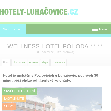
Panel pro správu cookies
Najít ubytování
Menu
Pobyty
WELLNESS HOTEL POHODA
★
★
★
★
Novinky
(Luhačovice, Jižní Morava)
Atrakce
Úvod
Hodnocení
Atrakce
Mapa
Konference
Mapa
Hotel je umístěn v Pozlovicích u Luhačovic, pouhých 30
minut pěší chůze od lázeňské kolonády.
Luhačovice
O nás
SKVĚLÉ HODNOCENÍ
LAST MINUTE
Kontakt
SLEVA