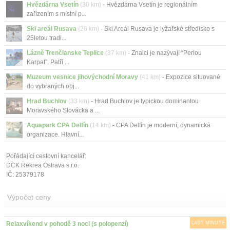
Hvězdárna Vsetín
(30 km)
- Hvězdárna Vsetín je regionálním
zařízením s místní p...
Ski areál Rusava
(26 km)
- Ski Areál Rusava je lyžařské středisko s
25letou tradi...
Lázně Trenčianske Teplice
(37 km)
- Znalci je nazývají “Perlou
Karpat”. Patří ...
Muzeum vesnice jihovýchodní Moravy
(41 km)
- Expozice situované
do vybraných obj...
Hrad Buchlov
(33 km)
- Hrad Buchlov je typickou dominantou
Moravského Slovácka a ...
Aquapark CPA Delfín
(14 km)
- CPA Delfín je moderní, dynamická
organizace. Hlavní...
Pořádající cestovní kancelář:
DCK Rekrea Ostrava s.r.o.
IČ: 25379178
Výpočet ceny
Relaxvíkend v pohodě 3 noci (s polopenzí)
LAST MINUTE