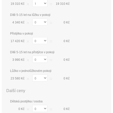
×
=
19 310 Kč
19 310 Kč
Dítě 5-15 let na lůžku v pokoji
×
=
4 340 Kč
0 Kč
Přistýlka v pokoji
×
=
17 420 Kč
0 Kč
Dítě 5-15 let na přistýlce v pokoji
×
=
3 990 Kč
0 Kč
Lůžko v jednolůžkovém pokoji
×
=
23 580 Kč
0 Kč
Další ceny
Dětská postýlka / osoba
×
=
0 Kč
0 Kč