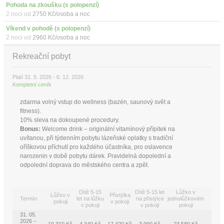
Pohoda na zkoušku (s polopenzí)
2 noci od
2750 Kč/osoba a noc
Víkend v pohodě (s polopenzí)
2 noci od
2960 Kč/osoba a noc
Rekreační pobyt
Platí 31. 5. 2026 - 6. 12. 2026
Kompletní ceník
zdarma volný vstup do wellness (bazén, saunový svět a
fitness).
10% sleva na dokoupené procedury.
Bonus:
Welcome drink – originální vitamínový přípitek na
uvítanou, při týdenním pobytu lázeňské oplatky s tradiční
oříškovou příchutí pro každého účastníka, pro oslavence
narozenin v době pobytu dárek. Pravidelná dopolední a
odpolední doprava do městského centra a zpět.
Dítě 5-15
Dítě 5-15 let
Lůžko v
Lůžko v
Přistýlka
Termín
let na lůžku
na přistýlce
jednolůžkovém
pokoji
v pokoji
v pokoji
v pokoji
pokoji
31. 05.
2026 –