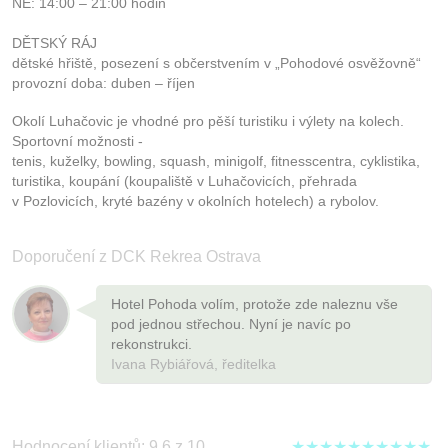
NE: 14:00 – 21:00 hodin
DĚTSKÝ RÁJ
dětské hřiště, posezení s občerstvením v „Pohodové osvěžovně“
provozní doba: duben – říjen
Okolí Luhačovic je vhodné pro pěší turistiku i výlety na kolech.
Sportovní možnosti -
tenis, kuželky, bowling, squash, minigolf, fitnesscentra, cyklistika,
turistika, koupání (koupaliště v Luhačovicích, přehrada
v Pozlovicích, kryté bazény v okolních hotelech) a rybolov.
Doporučení z DCK Rekrea Ostrava
Hotel Pohoda volím, protože zde naleznu vše
pod jednou střechou. Nyní je navíc po
rekonstrukci.
Ivana Rybiářová, ředitelka
Hodnocení klientů: 9,6 z 10
★★★★★★★★★★