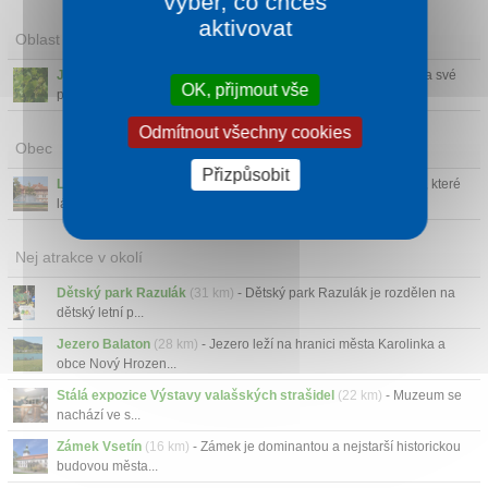
výběr, co chceš
aktivovat
Oblast
Jižní Morava
- Nejteplejší a nejúrodnější oblast u nás, kde si na své
OK, přijmout vše
přijdou ja...
Odmítnout všechny cookies
Obec
Přizpůsobit
Luhačovice
- Malé lázeňské městečko na jihovýchodě Moravy, které
láká k návštěvám...
Nej atrakce v okolí
Dětský park Razulák
(31 km)
- Dětský park Razulák je rozdělen na
dětský letní p...
Jezero Balaton
(28 km)
- Jezero leží na hranici města Karolinka a
obce Nový Hrozen...
Stálá expozice Výstavy valašských strašidel
(22 km)
- Muzeum se
nachází ve s...
Zámek Vsetín
(16 km)
- Zámek je dominantou a nejstarší historickou
budovou města...