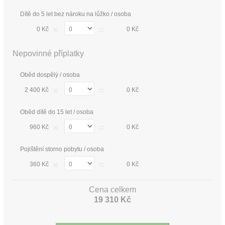
Dítě do 5 let bez nároku na lůžko / osoba
×
=
0 Kč
0 Kč
Nepovinné příplatky
Oběd dospělý / osoba
×
=
2 400 Kč
0 Kč
Oběd dítě do 15 let / osoba
×
=
960 Kč
0 Kč
Pojištění storno pobytu / osoba
×
=
360 Kč
0 Kč
Cena celkem
19 310 Kč