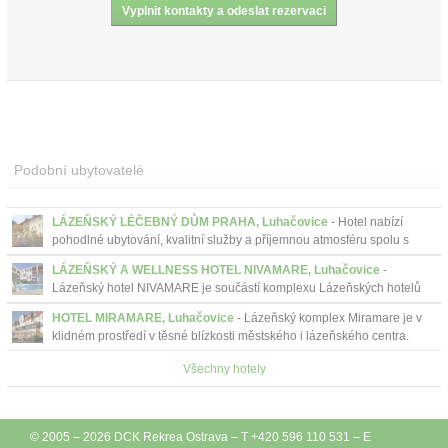
Podobní ubytovatelé
LÁZEŇSKÝ LÉČEBNÝ DŮM PRAHA, Luhačovice
- Hotel nabízí
pohodlné ubytování, kvalitní služby a příjemnou atmosféru spolu s
vlastním bazénem, léčivým pramenem a letní terasou....
LÁZEŇSKÝ A WELLNESS HOTEL NIVAMARE, Luhačovice
-
Lázeňský hotel NIVAMARE je součástí komplexu Lázeňských hotelů
MIRAMARE Luhačovice. Hotel se nachází cca 1,5 km od lázeňské
HOTEL MIRAMARE, Luhačovice
- Lázeňský komplex Miramare je v
kolonády a ...
klidném prostředí v těsné blízkosti městského i lázeňského centra.
Všechny hotely
© 2005 – 2026
DCK Rekrea Ostrava
– T +420 596 110 531 – E