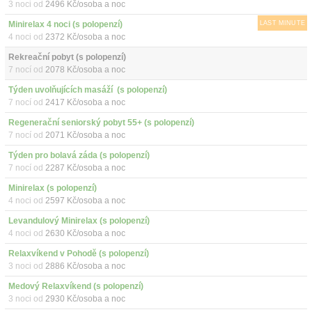
3 noci od
2496 Kč/osoba a noc
Minirelax 4 noci (s polopenzí)
LAST MINUTE
4 noci od
2372 Kč/osoba a noc
Rekreační pobyt (s polopenzí)
7 nocí od
2078 Kč/osoba a noc
Týden uvolňujících masáží  (s polopenzí)
7 nocí od
2417 Kč/osoba a noc
Regenerační seniorský pobyt 55+ (s polopenzí)
7 nocí od
2071 Kč/osoba a noc
Týden pro bolavá záda (s polopenzí)
7 nocí od
2287 Kč/osoba a noc
Minirelax (s polopenzí)
4 noci od
2597 Kč/osoba a noc
Levandulový Minirelax (s polopenzí)
4 noci od
2630 Kč/osoba a noc
Relaxvíkend v Pohodě (s polopenzí)
3 noci od
2886 Kč/osoba a noc
Medový Relaxvíkend (s polopenzí)
3 noci od
2930 Kč/osoba a noc