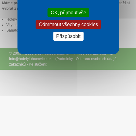
Máme pro Vás připraveno mnoho druhů ubytování v Luhačovicích, stačí si
vybrat z nabídky:
OK, přijmout vše
Hotely Luhačovice
Odmítnout všechny cookies
Vily Luhačovice
Sanatoria a léčebny Luhačovice
Přizpůsobit
© 2005 – 2026
DCK Rekrea Ostrava
– T +420 596 110 531 – E
info@
hotelyluhacovice.cz
– (
Podmínky
-
Ochrana osobních údajů
zákazníků
-
Ke stažení
)