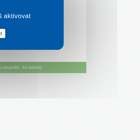
š aktivovat
t
ů zákazníků
-
Ke stažení
)