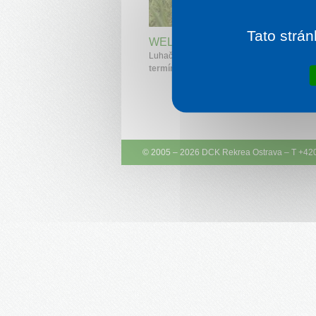
1 noc od
2 
Tato strán
WELLNESS HOTEL POHODA
Luhačovice
termíny:
9. 8. 2026 - 30. 8. 2026
© 2005 – 2026
DCK Rekrea Ostrava
– T +42