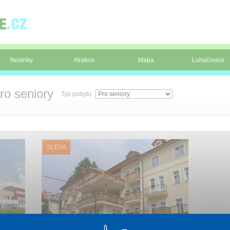
Novinky
Atrakce
Mapa
Luhačovice
ro seniory
Typ pobytu:
SLEVA