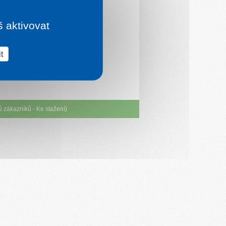
š aktivovat
t
ů zákazníků
-
Ke stažení
)