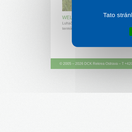
1 noc od
2 
Tato strán
WELLNESS HOTEL POHODA
Luhačovice
termíny:
9. 8. 2026 - 30. 8. 2026
© 2005 – 2026
DCK Rekrea Ostrava
– T +42