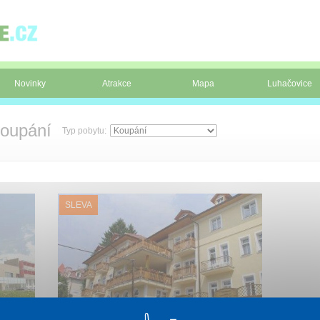
Novinky
Atrakce
Mapa
Luhačovice
Koupání
Typ pobytu:
SLEVA