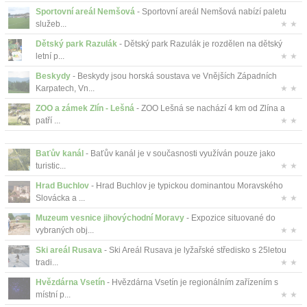
Sportovní areál Nemšová
- Sportovní areál Nemšová nabízí paletu
služeb...
★ ★
Dětský park Razulák
- Dětský park Razulák je rozdělen na dětský
letní p...
★ ★
Beskydy
- Beskydy jsou horská soustava ve Vnějších Západních
Karpatech, Vn...
★ ★
ZOO a zámek Zlín - Lešná
- ZOO Lešná se nachází 4 km od Zlína a
patří ...
★ ★
Baťův kanál
- Baťův kanál je v současnosti využíván pouze jako
turistic...
★ ★
Hrad Buchlov
- Hrad Buchlov je typickou dominantou Moravského
Slovácka a ...
★ ★
Muzeum vesnice jihovýchodní Moravy
- Expozice situované do
vybraných obj...
★ ★
Ski areál Rusava
- Ski Areál Rusava je lyžařské středisko s 25letou
tradi...
★ ★
Hvězdárna Vsetín
- Hvězdárna Vsetín je regionálním zařízením s
místní p...
★ ★