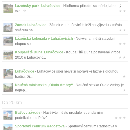
Lázeňský park, Luhačovice
- Nádherná přírodní scenérie, lahodný
vzduch ...
★ ★
Zámek Luhačovice
- Zámek v Luhačovicích leží na výjezdu z města
směrem na...
★ ★
Lázeňská kolonáda v Luhačovicích
- Nejvýznamnější stavební
etapou se ...
★ ★
Koupaliště Duha, Luhačovice
- Koupaliště Duha postavené v roce
2010 u Luhačovic...
★ ★
Luhačovice
- Luhačovice jsou největší moravské lázně s dlouhou
tradicí. Dí...
★
Naučná ministezka „Okolo Ambry“
- Naučná stezka Okolo Ambry je
nejlep...
★
Do 20 km
Baťovy závody
- Navštivte město proslulé legendárním
podnikatelem. Právě...
★ ★ ★
Sportovní centrum Radostova
- Sportovní centrum Radostova v