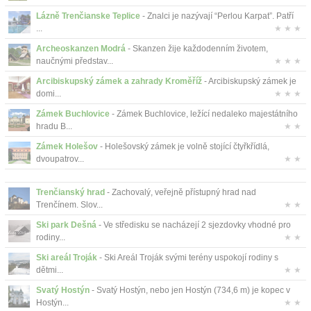
Lázně Trenčianske Teplice
- Znalci je nazývají “Perlou Karpat”. Patří
...
★ ★ ★
Archeoskanzen Modrá
- Skanzen žije každodenním životem,
naučnými představ...
★ ★ ★
Arcibiskupský zámek a zahrady Kroměříž
- Arcibiskupský zámek je
domi...
★ ★ ★
Zámek Buchlovice
- Zámek Buchlovice, ležící nedaleko majestátního
hradu B...
★ ★
Zámek Holešov
- Holešovský zámek je volně stojící čtyřkřídlá,
dvoupatrov...
★ ★
Trenčianský hrad
- Zachovalý, veřejně přístupný hrad nad
Trenčínem. Slov...
★ ★
Ski park Dešná
- Ve středisku se nacházejí 2 sjezdovky vhodné pro
rodiny...
★ ★
Ski areál Troják
- Ski Areál Troják svými terény uspokojí rodiny s
dětmi...
★ ★
Svatý Hostýn
- Svatý Hostýn, nebo jen Hostýn (734,6 m) je kopec v
Hostýn...
★ ★