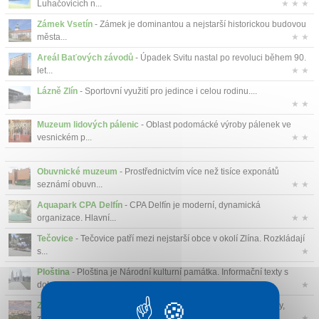
Luhačovicích n...
★ ★ ★
Zámek Vsetín
- Zámek je dominantou a nejstarší historickou budovou
města...
★ ★
Areál Baťových závodů
- Úpadek Svitu nastal po revoluci během 90.
let...
★ ★
Lázně Zlín
- Sportovní využití pro jedince i celou rodinu....
★ ★
Muzeum lidových pálenic
- Oblast podomácké výroby pálenek ve
vesnickém p...
★ ★
Obuvnické muzeum
- Prostřednictvím více než tisíce exponátů
seznámí obuvn...
★ ★
Aquapark CPA Delfín
- CPA Delfín je moderní, dynamická
organizace. Hlavní...
★ ★
Tečovice
- Tečovice patří mezi nejstarší obce v okolí Zlína. Rozkládají
s...
★
Ploština
- Ploština je Národní kulturní památka. Informační texty s
dobov...
★
Zlín
- Ve zlíně se nachází mnoho památek. Muzea, hrady, zámky,
zříceniny ...
★