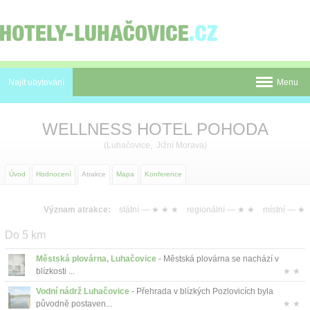
Panel pro správu cookies
Najít ubytování
Menu
Pobyty
WELLNESS HOTEL POHODA
Novinky
(Luhačovice, Jižní Morava)
Atrakce
Úvod
Hodnocení
Atrakce
Mapa
Konference
Mapa
Význam atrakce:
státní —
★ ★ ★
regionální —
★ ★
místní —
★
Luhačovice
Do 5 km
O nás
Městská plovárna, Luhačovice
- Městská plovárna se nachází v
blízkosti ...
★ ★
Kontakt
Vodní nádrž Luhačovice
- Přehrada v blízkých Pozlovicích byla
původně postaven...
★ ★