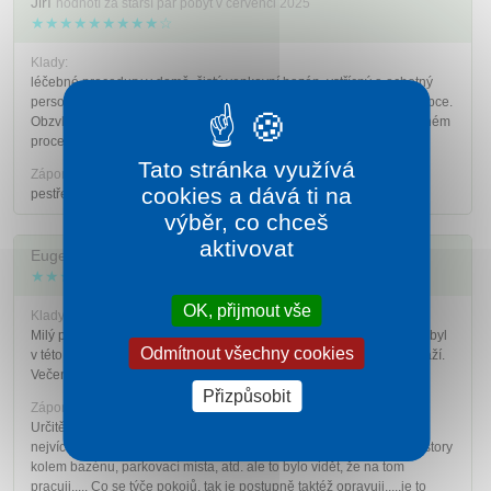
Jiří
hodnotí za starší pár pobyt v červenci 2025
★★★★★★★★★☆
Klady:
léčebné procedury v domě, čistý venkovní bazén, vstřícný a ochotný
personál, klidné lázeňské prostředí, celodenní (24 h.) obsluhu recepce.
Obzvláště ceníme vlastní prameny - Viola a Marie, užívané v léčebném
procesu.
Tato stránka využívá
Zápory:
cookies a dává ti na
pestřejší stravu
výběr, co chceš
aktivovat
Eugenie
hodnotí za starší pár pobyt v červnu 2025
★★★★★★★☆☆☆
OK, přijmout vše
Klady:
Milý personál, moc šikovné sestřičky, skvělý venkovní bazén -(krytý byl
Odmítnout všechny cookies
v této době v rekonstrukci), pokoje a jídelna čistá, je vidět, že se snaží.
Večerní tanečky, procházky kolem přehrady a do centra Luhačovic.
Přizpůsobit
Zápory:
Určitě by bylo co vylepšovat, majitelé a celý kolektiv určitě ví, co je
nejvíce potřeba, a postupně to budou realizovat. (npř. dokončit prostory
kolem bazénu, parkovací místa, atd. ale to bylo vidět, že na tom
pracuji..... Co se týče pokojů, tak je postupně taktéž opravuji.....je to