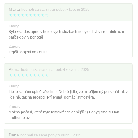
Marta
hodnotí za starší pár pobyt v květnu 2025
★★★★★★★★★☆
Klady:
Bylo vše dostupné v hotelových službách nebylo chyby i rehabilitační
balíček byl v pohodě
Zápory:
Lepší spojení do centra
Alena
hodnotí za starší pár pobyt v květnu 2025
★★★★★★★★★★
Klady:
Líbilo se nám úplně všechno. Dobré jídlo, velmi příjemný personál jak v
jídelně, tak na recepci. Příjemná, domácí atmosféra.
Zápory:
Možná počasí, které bylo tentokrát chladnější :-) Pobyt jsme si i tak
nádherně užili.
Dana
hodnotí za sebe pobyt v dubnu 2025