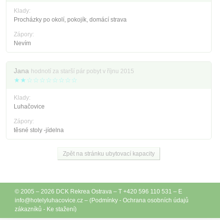
Klady:
Procházky po okolí, pokojík, domácí strava
Zápory:
Nevím
Jana
hodnotí za starší pár pobyt v říjnu 2015
★★☆☆☆☆☆☆☆☆
Klady:
Luhačovice
Zápory:
těsné stoly -jídelna
Zpět na stránku ubytovací kapacity
© 2005 – 2026
DCK Rekrea Ostrava
– T +420 596 110 531 – E
info@
hotelyluhacovice.cz
– (
Podmínky
-
Ochrana osobních údajů
zákazníků
-
Ke stažení
)