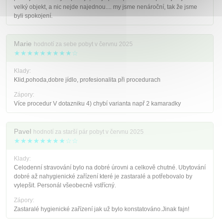
velký objekt, a nic nejde najednou.... my jsme nenároční, tak že jsme
byli spokojení.
Marie
hodnotí za sebe pobyt v červnu 2025
★★★★★★★★★☆
Klady:
Klid,pohoda,dobre jídlo, profesionalita při procedurach
Zápory:
Více procedur V dotazniku 4) chybí varianta např 2 kamaradky
Pavel
hodnotí za starší pár pobyt v červnu 2025
★★★★★★★★☆☆
Klady:
Celodenní stravování bylo na dobré úrovni a celkově chutné. Ubytování
dobré až nahygienické zařízení které je zastaralé a potřebovalo by
vylepšit. Personál všeobecně vstřícný.
Zápory:
Zastaralé hygienické zařízení jak už bylo konstatováno.Jinak fajn!