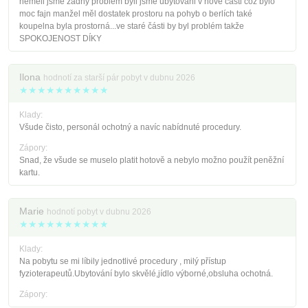
neměli jsme žádný problém byli jsme ubytováni v nové části což bylo
moc fajn manžel měl dostatek prostoru na pohyb o berlích také
koupelna byla prostorná...ve staré části by byl problém takže
SPOKOJENOST DÍKY
Ilona
hodnotí za starší pár pobyt v dubnu 2026
★★★★★★★★★★
Klady:
Všude čisto, personál ochotný a navíc nabídnuté procedury.
Zápory:
Snad, že všude se muselo platit hotově a nebylo možno použít peněžní
kartu.
Marie
hodnotí pobyt v dubnu 2026
★★★★★★★★★★
Klady:
Na pobytu se mi líbily jednotlivé procedury , milý přístup
fyzioterapeutů.Ubytování bylo skvělé,jídlo výborné,obsluha ochotná.
Zápory: