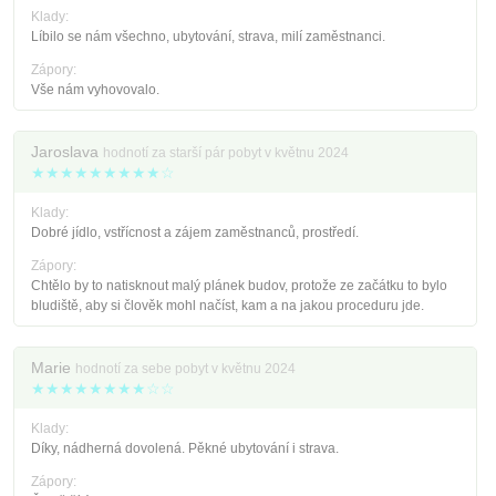
Klady:
Líbilo se nám všechno, ubytování, strava, milí zaměstnanci.
Zápory:
Vše nám vyhovovalo.
Jaroslava
hodnotí za starší pár pobyt v květnu 2024
★★★★★★★★★☆
Klady:
Dobré jídlo, vstřícnost a zájem zaměstnanců, prostředí.
Zápory:
Chtělo by to natisknout malý plánek budov, protože ze začátku to bylo
bludiště, aby si člověk mohl načíst, kam a na jakou proceduru jde.
Marie
hodnotí za sebe pobyt v květnu 2024
★★★★★★★★☆☆
Klady:
Díky, nádherná dovolená. Pěkné ubytování i strava.
Zápory: