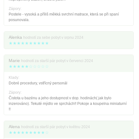
Zápory:
Postele - vysoká a příliš měkká svrchní matrace, která se při spaní
posunovala.
Alenka
hodnotí za sebe pobyt v srpnu 2024
★★★★★★★★★★
Marie
hodnotí za starší pár pobyt v červenci 2024
★★★★★☆☆☆☆☆
Klady:
Dobré procedury, vstřícný personál
Zápory:
Čistota u bazénu a jeho dostupnost v dop. hodinách( jak bylo
inzerováno). Tekuté mýdlo ve sprchách!! Pokoje a koupelna miniaturní
!!
Alena
hodnotí za starší pár pobyt v květnu 2024
★★★★★★★★★☆