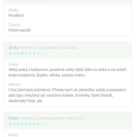
Klady:
Prostředí
Zápory:
Počet masáží
Soňa
hodnotí za sebe pobyt v říjnu 2025
★★★★★★★★☆☆
Klady:
Velký pokoj s balkonem, poměrně velký výběr jídel na oběd a na večeři,
bufet snídaňový. Bazén, vířivka, poloha hotelu.
Zápory:
Chuť jídel byla průměrná. Přidala bych do jídelníčku saláty a populární
jídla typu smažený sýr, smažený květák, hranolky, řízek Ondráš,
studentský řízek, atd.
Milan
hodnotí za starší pár pobyt v říjnu 2025
★★★★★★★★☆☆
Klady: