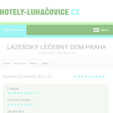
Panel pro správu cookies
Najít ubytování
Menu
Pobyty
LÁZEŇSKÝ LÉČEBNÝ DŮM PRAHA
Novinky
(Luhačovice, Jižní Morava)
Atrakce
Úvod
Hodnocení
Atrakce
Mapa
Mapa
Hodnocení klientů: 8,5 z 10
★★★★★★★★★☆
Luhačovice
Lokalita
O nás
★★★★★★★★★☆
Zařízení hotelu
Kontakt
★★★★★★★★☆☆
Stravování