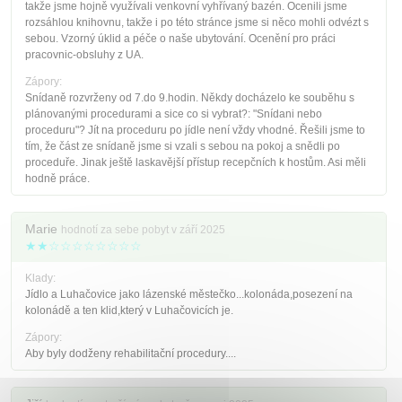
takže jsme hojně využívali venkovní vyhřívaný bazén. Ocenili jsme
rozsáhlou knihovnu, takže i po této stránce jsme si něco mohli odvézt s
sebou. Vzorný úklid a péče o naše ubytování. Ocenění pro práci
pracovnic-obsluhy z UA.
Zápory:
Snídaně rozvrženy od 7.do 9.hodin. Někdy docházelo ke souběhu s
plánovanými procedurami a sice co si vybrat?: "Snídani nebo
proceduru"? Jít na proceduru po jídle není vždy vhodné. Řešili jsme to
tím, že část ze snídaně jsme si vzali s sebou na pokoj a snědli po
proceduře. Jinak ještě laskavější přístup recepčních k hostům. Asi měli
hodně práce.
Marie
hodnotí za sebe pobyt v září 2025
★★☆☆☆☆☆☆☆☆
Klady:
Jídlo a Luhačovice jako lázenské městečko...kolonáda,posezení na
kolonádě a ten klid,který v Luhačovicích je.
Zápory:
Aby byly dodženy rehabilitační procedury....