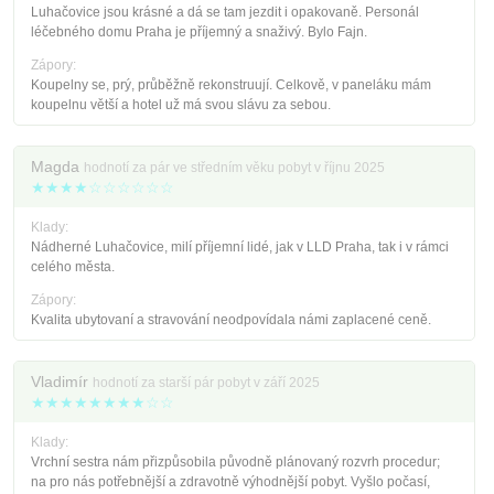
Luhačovice jsou krásné a dá se tam jezdit i opakovaně. Personál
léčebného domu Praha je příjemný a snaživý. Bylo Fajn.
Zápory:
Koupelny se, prý, průběžně rekonstruují. Celkově, v paneláku mám
koupelnu větší a hotel už má svou slávu za sebou.
Magda
hodnotí za pár ve středním věku pobyt v říjnu 2025
★★★★☆☆☆☆☆☆
Klady:
Nádherné Luhačovice, milí příjemní lidé, jak v LLD Praha, tak i v rámci
celého města.
Zápory:
Kvalita ubytovaní a stravování neodpovídala námi zaplacené ceně.
Vladimír
hodnotí za starší pár pobyt v září 2025
★★★★★★★★☆☆
Klady:
Vrchní sestra nám přizpůsobila původně plánovaný rozvrh procedur;
na pro nás potřebnější a zdravotně výhodnější pobyt. Vyšlo počasí,