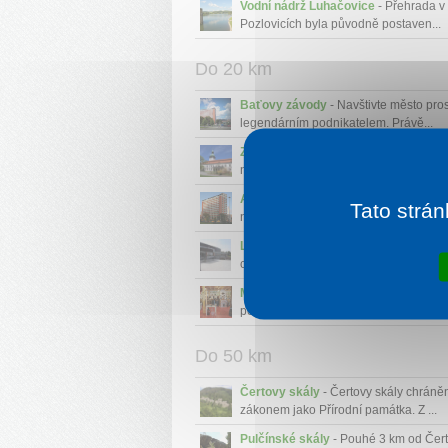
Vodní nádrž Luhačovice
- Přehrada v 
Pozlovicích byla původně postaven...
Do 20 km
Baťovy závody
- Navštivte město pros
legendárním podnikatelem. Právě...
Zámek Vsetín
- Zámek je dominantou
nejstarší historickou budovou města...
Areál Baťových závodů
- Úpadek Svi
Tato strán
nastal po revoluci během 90. let...
Lázně Zlín
- Sportovní využití pro jedin
celou rodinu....
Muzeum lidových pálenic
- Oblast
podomácké výroby pálenek ve vesnick
Do 50 km
Čertovy skály
- Čertovy skály chráně
zákonem jako Přírodní památka. Z ...
Pulčínské skály
- Pouhé 3 km od Čer