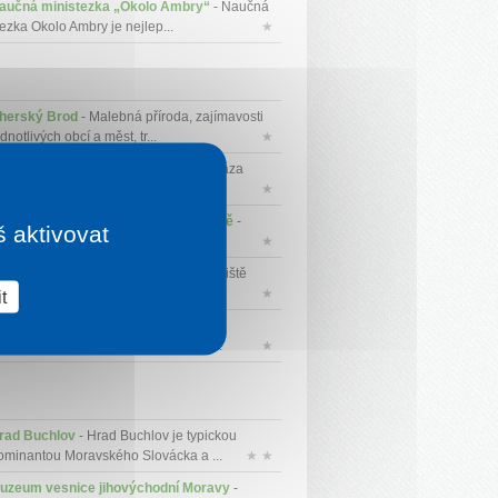
aučná ministezka „Okolo Ambry“
- Naučná
tezka Okolo Ambry je nejlep...
★
herský Brod
- Malebná příroda, zajímavosti
dnotlivých obcí a měst, tr...
★
ámek Vizovice
- Zámek Vizovice je oáza
idu a pohody. Nabízí útulné a z...
★
uzeum Jihovýchodní Moravy ve Zlíně
-
š aktivovat
uzeum vzniklo v roce 1935 tehdy...
★
oupaliště Zelené Zlín
- Zelené koupaliště
ín je po rozsáhlé rekonst...
★
t
rad Malenovice
- Hrad Malenovice
cházející ze 14. století patří k nejvý...
★
rad Buchlov
- Hrad Buchlov je typickou
ominantou Moravského Slovácka a ...
★ ★
uzeum vesnice jihovýchodní Moravy
-