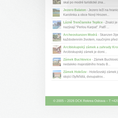
skal po modré turistické zna...
Jezero Balaton
- Jezero leží na hrani
Karolinka a obce Nový Hrozen...
Lázně Trenčianske Teplice
- Znalci je
nazývají “Perlou Karpat”. Patří ...
Archeoskanzen Modrá
- Skanzen žij
každodenním životem, naučnými předst
Arcibiskupský zámek a zahrady Kro
Arcibiskupský zámek je domi...
Zámek Buchlovice
- Zámek Buchlovice
nedaleko majestátního hradu B...
Zámek Holešov
- Holešovský zámek j
stojící čtyřkřídlá, dvoupatrov...
© 2005 – 2026
DCK Rekrea Ostrava
– T +42