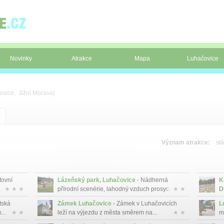
Novinky
Atrakce
Mapa
Luhačovice
ovice, Jižní Morava)
a
Význam atrakce:
stá
tovní
Lázeňský park, Luhačovice
- Nádherná
K
.
★ ★ ★
přírodní scenérie, lahodný vzduch prosyce...
★ ★
D
tská
Zámek Luhačovice
- Zámek v Luhačovicích
L
...
★ ★
leží na výjezdu z města směrem na...
★ ★
m