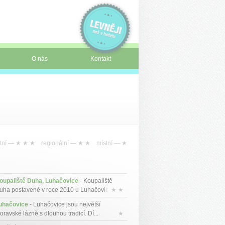
O nás
Kontakt
tní —
★ ★ ★
regionální —
★ ★
místní —
★
oupaliště Duha, Luhačovice
- Koupaliště
uha postavené v roce 2010 u Luhačovic...
★ ★
uhačovice
- Luhačovice jsou největší
oravské lázně s dlouhou tradicí. Dí...
★