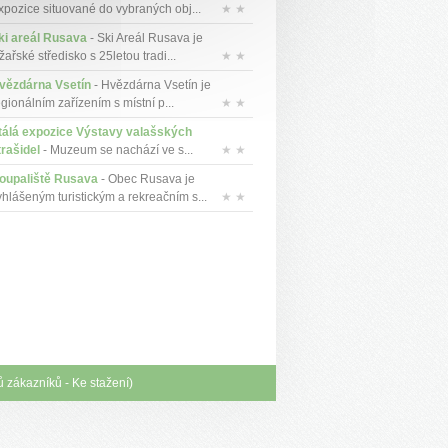
xpozice situované do vybraných obj...
★ ★
ki areál Rusava
- Ski Areál Rusava je
žařské středisko s 25letou tradi...
★ ★
vězdárna Vsetín
- Hvězdárna Vsetín je
egionálním zařízením s místní p...
★ ★
tálá expozice Výstavy valašských
trašidel
- Muzeum se nachází ve s...
★ ★
oupaliště Rusava
- Obec Rusava je
yhlášeným turistickým a rekreačním s...
★ ★
ů zákazníků
-
Ke stažení
)