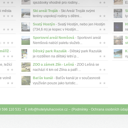
★ ★ ★
sjezdovky vhodné pro rodiny...
★ ★
E
ci města
Ski areál Troják
- Ski Areál Troják svými
S
★ ★ ★
terény uspokojí rodiny s dětmi...
★ ★
ly
Svatý Hostýn
- Svatý Hostýn, nebo jen Hostýn
H
★ ★ ★
(734,6 m) je kopec v Hostýn...
★ ★
r
e
Sportovní areál Nemšová
- Sportovní areál
S
av...
★ ★ ★
Nemšová nabízí paletu služeb...
★ ★
s
měříž
-
Dětský park Razulák
- Dětský park Razulák
K
★ ★ ★
je rozdělen na dětský letní p...
★ ★
v
, ležící
ZOO a zámek Zlín - Lešná
- ZOO Lešná se
★ ★
nachází 4 km od Zlína a patří ...
★ ★
e volně
Baťův kanál
- Baťův kanál je v současnosti
★ ★
využíván pouze jako turistic...
★ ★
0 596 110 531 – E
info@
hotelyluhacovice.cz
– (
Podmínky
-
Ochrana osobních údaj