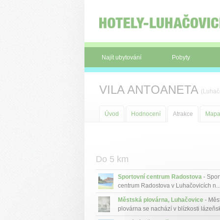
Panel pro správu cookies
Najít ubytování
Pobyty
VILA ANTOANETA
(Luhač
Úvod
Hodnocení
Atrakce
Map
Do 5 km
Sportovní centrum Radostova
- Spor
centrum Radostova v Luhačovicích n..
Městská plovárna, Luhačovice
- Měs
plovárna se nachází v blízkosti lázeňsk