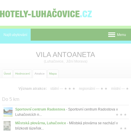
Panel pro správu cookies
Najít ubytování
Menu
Pobyty
VILA ANTOANETA
Novinky
(Luhačovice, Jižní Morava)
Atrakce
Úvod
Hodnocení
Atrakce
Mapa
Mapa
Význam atrakce:
státní —
★ ★ ★
regionální —
★ ★
místní —
★
Luhačovice
Do 5 km
O nás
Sportovní centrum Radostova
- Sportovní centrum Radostova v
Luhačovicích n...
★ ★ ★
Kontakt
Městská plovárna, Luhačovice
- Městská plovárna se nachází v
blízkosti lázeňsk...
★ ★