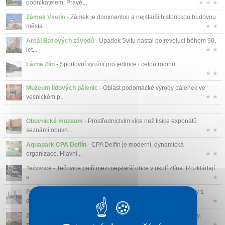
podnikatelem. Právě...
★ ★ ★
Zámek Vsetín
- Zámek je dominantou a nejstarší historickou budovou
města...
★ ★
Areál Baťových závodů
- Úpadek Svitu nastal po revoluci během 90.
let...
★ ★
Lázně Zlín
- Sportovní využití pro jedince i celou rodinu....
★ ★
Muzeum lidových pálenic
- Oblast podomácké výroby pálenek ve
vesnickém p...
★ ★
Obuvnické muzeum
- Prostřednictvím více než tisíce exponátů
seznámí obuvn...
★ ★
Aquapark CPA Delfín
- CPA Delfín je moderní, dynamická
organizace. Hlavní...
★ ★
Tečovice
- Tečovice patří mezi nejstarší obce v okolí Zlína. Rozkládají
s...
★
Ploština
- Ploština je Národní kulturní památka. Informační texty s
dobov...
★
Zlín
- Ve zlíně se nachází mnoho památek. Muzea, hrady, zámky,
zříceniny ...
★