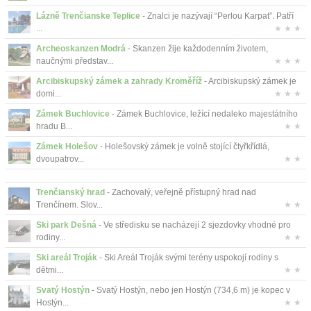
Lázně Trenčianske Teplice
- Znalci je nazývají “Perlou Karpat”. Patří
...
★ ★ ★
Archeoskanzen Modrá
- Skanzen žije každodenním životem,
naučnými představ...
★ ★ ★
Arcibiskupský zámek a zahrady Kroměříž
- Arcibiskupský zámek je
domi...
★ ★ ★
Zámek Buchlovice
- Zámek Buchlovice, ležící nedaleko majestátního
hradu B...
★ ★
Zámek Holešov
- Holešovský zámek je volně stojící čtyřkřídlá,
dvoupatrov...
★ ★
Trenčianský hrad
- Zachovalý, veřejně přístupný hrad nad
Trenčínem. Slov...
★ ★
Ski park Dešná
- Ve středisku se nacházejí 2 sjezdovky vhodné pro
rodiny...
★ ★
Ski areál Troják
- Ski Areál Troják svými terény uspokojí rodiny s
dětmi...
★ ★
Svatý Hostýn
- Svatý Hostýn, nebo jen Hostýn (734,6 m) je kopec v
Hostýn...
★ ★