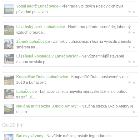
Vodní nádrž Luhačovice
- Přehrada v blízkých Pozlovicích byla
původně postaven...
★ ★
Lázeňský park, Luhačovice
- Nádherná přírodní scenérie, lahodný
vzduch prosyce...
★ ★
Zámek Luhačovice
- Zámek v Luhačovicích leží na výjezdu z města
směrem na...
★ ★
Lázeňská kolonáda v Luhačovicích
- Nejvýznamnější stavební
etapou se stala p...
★ ★
Koupaliště Duha, Luhačovice
- Koupaliště Duha postavené v roce
2010 u Luhačovic...
★ ★
Luhačovice
- Luhačovice jsou největší moravské lázně s dlouhou
tradicí. Dí...
★
Naučná ministezka „Okolo Ambry“
- Naučná stezka Okolo Ambry je
nejlep...
★
Do 20 km
Baťovy závody
- Navštivte město proslulé legendárním