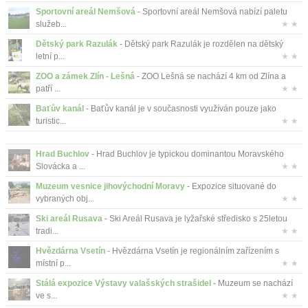
Sportovní areál Nemšová
- Sportovní areál Nemšová nabízí paletu
služeb...
★ ★
Dětský park Razulák
- Dětský park Razulák je rozdělen na dětský
letní p...
★ ★
ZOO a zámek Zlín - Lešná
- ZOO Lešná se nachází 4 km od Zlína a
patří ...
★ ★
Baťův kanál
- Baťův kanál je v současnosti využíván pouze jako
turistic...
★ ★
Hrad Buchlov
- Hrad Buchlov je typickou dominantou Moravského
Slovácka a ...
★ ★
Muzeum vesnice jihovýchodní Moravy
- Expozice situované do
vybraných obj...
★ ★
Ski areál Rusava
- Ski Areál Rusava je lyžařské středisko s 25letou
tradi...
★ ★
Hvězdárna Vsetín
- Hvězdárna Vsetín je regionálním zařízením s
místní p...
★ ★
Stálá expozice Výstavy valašských strašidel
- Muzeum se nachází
ve s...
★ ★