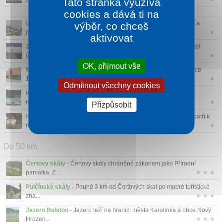
Tato stránka využívá
cookies a dává ti na
Uherský Brod
- Malebná příroda, zajímavosti jednotlivých obcí a
výběr, co chceš
měst, tr...
★
aktivovat
Zámek Vizovice
- Zámek Vizovice je oáza klidu a pohody. Nabízí
útulné a z...
★
OK, přijmout vše
Muzeum Jihovýchodní Moravy ve Zlíně
- Muzeum vzniklo v roce
1935 tehdy...
★
Odmítnout všechny cookies
Koupaliště Zelené Zlín
- Zelené koupaliště Zlín je po rozsáhlé
rekonst...
★
Přizpůsobit
Hrad Malenovice
- Hrad Malenovice pocházející ze 14. století patří k
nejvý...
★
Do 50 km
Čertovy skály
- Čertovy skály chráněné zákonem jako Přírodní
památka. Z ...
★ ★ ★
Pulčínské skály
- Pouhé 3 km od Čertových skal po modré turistické
zna...
★ ★ ★
Jezero Balaton
- Jezero leží na hranici města Karolinka a obce Nový
Hrozen...
★ ★ ★