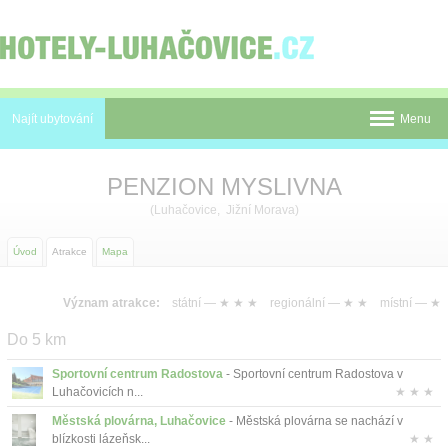
Panel pro správu cookies
Najít ubytování
Menu
Pobyty
PENZION MYSLIVNA
Novinky
(Luhačovice, Jižní Morava)
Atrakce
Úvod
Atrakce
Mapa
Mapa
Význam atrakce:
státní —
★ ★ ★
regionální —
★ ★
místní —
★
Luhačovice
Do 5 km
O nás
Sportovní centrum Radostova
- Sportovní centrum Radostova v
Luhačovicích n...
★ ★ ★
Kontakt
Městská plovárna, Luhačovice
- Městská plovárna se nachází v
blízkosti lázeňsk...
★ ★