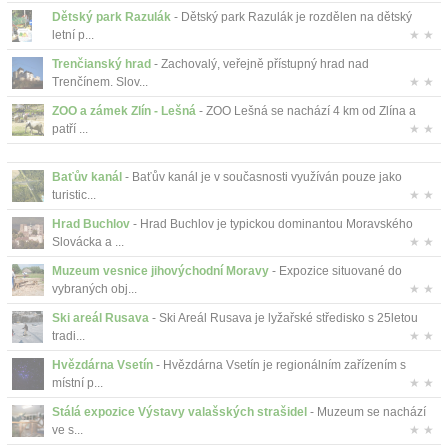
Dětský park Razulák
- Dětský park Razulák je rozdělen na dětský
letní p...
★ ★
Trenčianský hrad
- Zachovalý, veřejně přístupný hrad nad
Trenčínem. Slov...
★ ★
ZOO a zámek Zlín - Lešná
- ZOO Lešná se nachází 4 km od Zlína a
patří ...
★ ★
Baťův kanál
- Baťův kanál je v současnosti využíván pouze jako
turistic...
★ ★
Hrad Buchlov
- Hrad Buchlov je typickou dominantou Moravského
Slovácka a ...
★ ★
Muzeum vesnice jihovýchodní Moravy
- Expozice situované do
vybraných obj...
★ ★
Ski areál Rusava
- Ski Areál Rusava je lyžařské středisko s 25letou
tradi...
★ ★
Hvězdárna Vsetín
- Hvězdárna Vsetín je regionálním zařízením s
místní p...
★ ★
Stálá expozice Výstavy valašských strašidel
- Muzeum se nachází
ve s...
★ ★