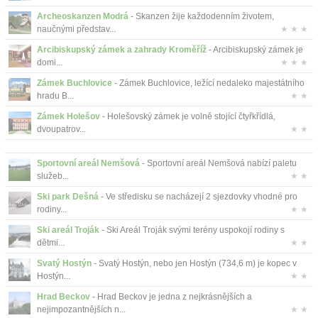
Archeoskanzen Modrá
- Skanzen žije každodenním životem,
naučnými představ...
★ ★ ★
Arcibiskupský zámek a zahrady Kroměříž
- Arcibiskupský zámek je
domi...
★ ★ ★
Zámek Buchlovice
- Zámek Buchlovice, ležící nedaleko majestátního
hradu B...
★ ★
Zámek Holešov
- Holešovský zámek je volně stojící čtyřkřídlá,
dvoupatrov...
★ ★
Sportovní areál Nemšová
- Sportovní areál Nemšová nabízí paletu
služeb...
★ ★
Ski park Dešná
- Ve středisku se nacházejí 2 sjezdovky vhodné pro
rodiny...
★ ★
Ski areál Troják
- Ski Areál Troják svými terény uspokojí rodiny s
dětmi...
★ ★
Svatý Hostýn
- Svatý Hostýn, nebo jen Hostýn (734,6 m) je kopec v
Hostýn...
★ ★
Hrad Beckov
- Hrad Beckov je jedna z nejkrásnějších a
nejimpozantnějších n...
★ ★