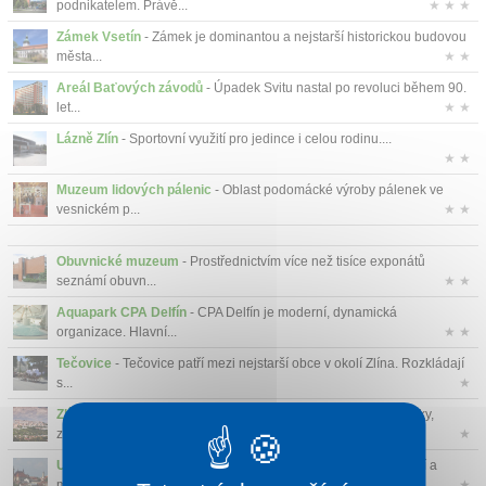
podnikatelem. Právě...
★ ★ ★
Zámek Vsetín
- Zámek je dominantou a nejstarší historickou budovou
města...
★ ★
Areál Baťových závodů
- Úpadek Svitu nastal po revoluci během 90.
let...
★ ★
Lázně Zlín
- Sportovní využití pro jedince i celou rodinu....
★ ★
Muzeum lidových pálenic
- Oblast podomácké výroby pálenek ve
vesnickém p...
★ ★
Obuvnické muzeum
- Prostřednictvím více než tisíce exponátů
seznámí obuvn...
★ ★
Aquapark CPA Delfín
- CPA Delfín je moderní, dynamická
organizace. Hlavní...
★ ★
Tečovice
- Tečovice patří mezi nejstarší obce v okolí Zlína. Rozkládají
s...
★
Zlín
- Ve zlíně se nachází mnoho památek. Muzea, hrady, zámky,
zříceniny ...
★
Uherský Brod
- Malebná příroda, zajímavosti jednotlivých obcí a
měst, tr...
★