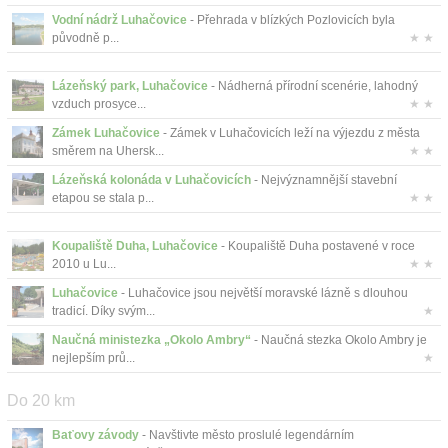
Vodní nádrž Luhačovice
- Přehrada v blízkých Pozlovicích byla
původně p...
★ ★
Lázeňský park, Luhačovice
- Nádherná přírodní scenérie, lahodný
vzduch prosyce...
★ ★
Zámek Luhačovice
- Zámek v Luhačovicích leží na výjezdu z města
směrem na Uhersk...
★ ★
Lázeňská kolonáda v Luhačovicích
- Nejvýznamnější stavební
etapou se stala p...
★ ★
Koupaliště Duha, Luhačovice
- Koupaliště Duha postavené v roce
2010 u Lu...
★ ★
Luhačovice
- Luhačovice jsou největší moravské lázně s dlouhou
tradicí. Díky svým...
★
Naučná ministezka „Okolo Ambry“
- Naučná stezka Okolo Ambry je
nejlepším prů...
★
Do 20 km
Baťovy závody
- Navštivte město proslulé legendárním