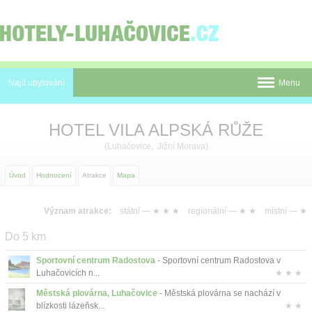
Panel pro správu cookies
Najít ubytování
Menu
Pobyty
HOTEL VILA ALPSKÁ RŮŽE
Novinky
(Luhačovice, Jižní Morava)
Atrakce
Úvod
Hodnocení
Atrakce
Mapa
Mapa
Význam atrakce:
státní —
★ ★ ★
regionální —
★ ★
místní —
★
Luhačovice
Do 5 km
O nás
Sportovní centrum Radostova
- Sportovní centrum Radostova v
Luhačovicích n...
★ ★ ★
Kontakt
Městská plovárna, Luhačovice
- Městská plovárna se nachází v
blízkosti lázeňsk...
★ ★