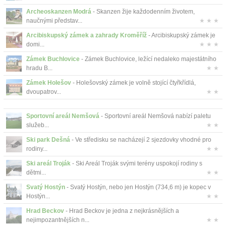
Archeoskanzen Modrá
- Skanzen žije každodenním životem,
naučnými představ...
★ ★ ★
Arcibiskupský zámek a zahrady Kroměříž
- Arcibiskupský zámek je
domi...
★ ★ ★
Zámek Buchlovice
- Zámek Buchlovice, ležící nedaleko majestátního
hradu B...
★ ★
Zámek Holešov
- Holešovský zámek je volně stojící čtyřkřídlá,
dvoupatrov...
★ ★
Sportovní areál Nemšová
- Sportovní areál Nemšová nabízí paletu
služeb...
★ ★
Ski park Dešná
- Ve středisku se nacházejí 2 sjezdovky vhodné pro
rodiny...
★ ★
Ski areál Troják
- Ski Areál Troják svými terény uspokojí rodiny s
dětmi...
★ ★
Svatý Hostýn
- Svatý Hostýn, nebo jen Hostýn (734,6 m) je kopec v
Hostýn...
★ ★
Hrad Beckov
- Hrad Beckov je jedna z nejkrásnějších a
nejimpozantnějších n...
★ ★