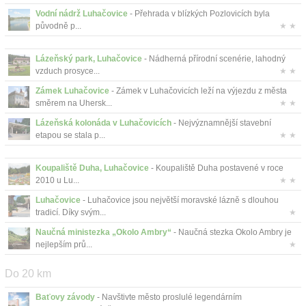
Vodní nádrž Luhačovice
- Přehrada v blízkých Pozlovicích byla
původně p...
★ ★
Lázeňský park, Luhačovice
- Nádherná přírodní scenérie, lahodný
vzduch prosyce...
★ ★
Zámek Luhačovice
- Zámek v Luhačovicích leží na výjezdu z města
směrem na Uhersk...
★ ★
Lázeňská kolonáda v Luhačovicích
- Nejvýznamnější stavební
etapou se stala p...
★ ★
Koupaliště Duha, Luhačovice
- Koupaliště Duha postavené v roce
2010 u Lu...
★ ★
Luhačovice
- Luhačovice jsou největší moravské lázně s dlouhou
tradicí. Díky svým...
★
Naučná ministezka „Okolo Ambry“
- Naučná stezka Okolo Ambry je
nejlepším prů...
★
Do 20 km
Baťovy závody
- Navštivte město proslulé legendárním