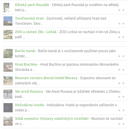
Dětský park Razulák
- Dětský park Razulák je rozdělen na dětský
letní p...
★ ★
Trenčianský hrad
- Zachovalý, veřejně přístupný hrad nad
Trenčínem. Slov...
★ ★
ZOO a zámek Zlín - Lešná
- ZOO Lešná se nachází 4 km od Zlína a
patří ...
★ ★
Baťův kanál
- Baťův kanál je v současnosti využíván pouze jako
turistic...
★ ★
Hrad Buchlov
- Hrad Buchlov je typickou dominantou Moravského
Slovácka a ...
★ ★
Muzeum vesnice jihovýchodní Moravy
- Expozice situované do
vybraných obj...
★ ★
Ski areál Rusava
- Ski Areál Rusava je lyžařské středisko s 25letou
tradi...
★ ★
Hvězdárna Vsetín
- Hvězdárna Vsetín je regionálním zařízením s
místní p...
★ ★
Stálá expozice Výstavy valašských strašidel
- Muzeum se nachází
ve s...
★ ★