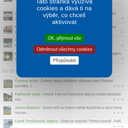
Tato stránka využívá
cookies a dává ti na
Zámek Vizovice
- Zámek Vizovice je oáza klidu a pohody. Nabízí
výběr, co chceš
útulné a z...
★
aktivovat
Muzeum Jihovýchodní Moravy ve Zlíně
- Muzeum vzniklo v roce
1935 tehdy...
★
OK, přijmout vše
Koupaliště Zelené Zlín
- Zelené koupaliště Zlín je po rozsáhlé
rekonst...
★
Odmítnout všechny cookies
Hrad Malenovice
- Hrad Malenovice pocházející ze 14. století patří k
nejvý...
★
Přizpůsobit
Do 50 km
Čertovy skály
- Čertovy skály chráněné zákonem jako Přírodní
památka. Z ...
★ ★ ★
Pulčínské skály
- Pouhé 3 km od Čertových skal po modré turistické
zna...
★ ★ ★
Jezero Balaton
- Jezero leží na hranici města Karolinka a obce Nový
Hrozen...
★ ★ ★
Lázně Trenčianske Teplice
- Znalci je nazývají “Perlou Karpat”. Patří
...
★ ★ ★