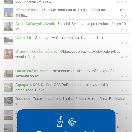
podnikatelem. Právě...
★ ★ ★
Zámek Vsetín
- Zámek je dominantou a nejstarší historickou budovou
města...
★ ★
Areál Baťových závodů
- Úpadek Svitu nastal po revoluci během 90.
let...
★ ★
Lázně Zlín
- Sportovní využití pro jedince i celou rodinu....
★ ★
Muzeum lidových pálenic
- Oblast podomácké výroby pálenek ve
vesnickém p...
★ ★
Obuvnické muzeum
- Prostřednictvím více než tisíce exponátů
seznámí obuvn...
★ ★
Aquapark CPA Delfín
- CPA Delfín je moderní, dynamická
organizace. Hlavní...
★ ★
Tečovice
- Tečovice patří mezi nejstarší obce v okolí Zlína. Rozkládají
s...
★
Zlín
- Ve zlíně se nachází mnoho památek. Muzea, hrady, zámky,
zříceniny ...
★
Uherský Brod
- Malebná příroda, zajímavosti jednotlivých obcí a
měst, tr...
★