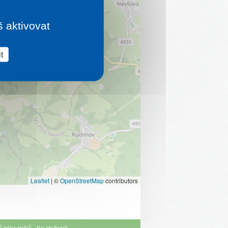
š aktivovat
t
Leaflet
|
©
OpenStreetMap
contributors