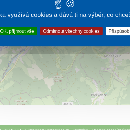
roku 2015 ve Zlínském kraji. Komfortní ubytování,
vše pod jednou střechou.
Více…
ka využívá cookies a dává ti na výběr, co chce
OK, přijmout vše
Odmítnout všechny cookies
Přizpůsobi