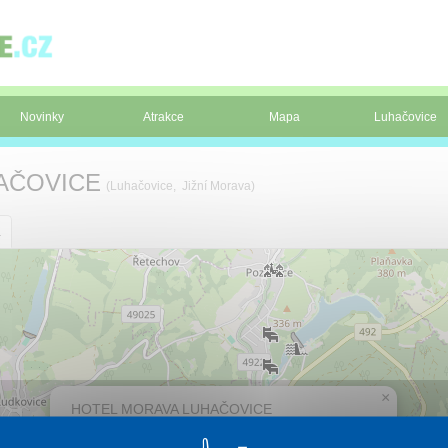
Novinky
Atrakce
Mapa
Luhačovice
AČOVICE
(Luhačovice, Jižní Morava)
a
×
HOTEL MORAVA LUHAČOVICE
Léčebný hotel po rekonstrukci. Vítěz soutěže stavba