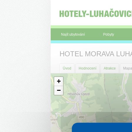
Panel pro správu cookies
Najít ubytování
Pobyty
HOTEL MORAVA LUH
Úvod
Hodnocení
Atrakce
Map
+
−