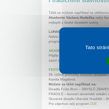
i tradičními slavnostm
Těšit se můžete například na oblíben
Akademie Václava Hudečka
nebo fes
nejlepší z české divadelní scény.
LUHAČOVICKÁ POUŤ 2026
– se kon
Nabízí bohatý třídenní program s živo
programem. Součástí kulturního progra
Tato strán
AKADEMIE VÁCLAVA HUDEČKA
– pr
Přijďte a prožijte výjimečný 30. ročník
zazní ve znamení talentu, přátelství a 
FESTIVAL DIVADELNÍ LUHAČOVICE
26. ročník přehlídky komorní divadelní
Kamila Magálová.
Můžete se těšit například na:
Divadlo Frída Brno – SMYSLŮ ZBAVEN
FRAGILE – koncert slovenské vokální 
Slovácké divadlo Uherské Hradiště 
Pro zájemce celý program
ZDE