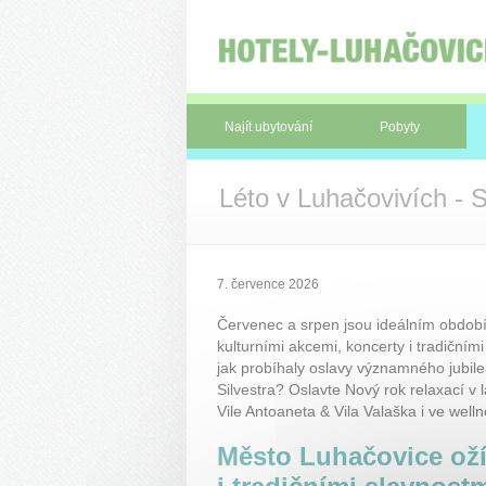
Panel pro správu cookies
Najít ubytování
Pobyty
Léto v Luhačovivích -
7. července 2026
Červenec a srpen jsou ideálním období
kulturními akcemi, koncerty i tradičními 
jak probíhaly oslavy významného jubile
Silvestra? Oslavte Nový rok relaxací v 
Vile Antoaneta & Vila Valaška i ve well
Město Luhačovice oží