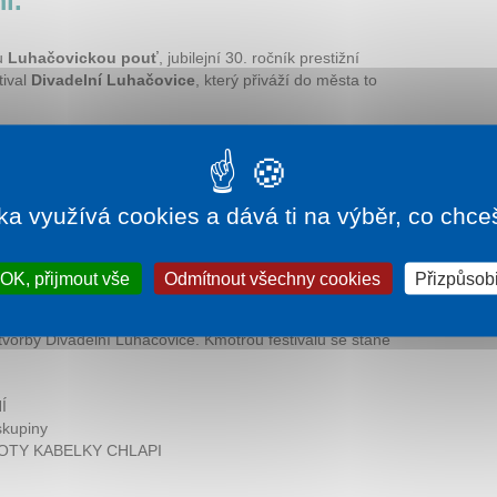
i.
ou
Luhačovickou pouť
, jubilejní 30. ročník prestižní
tival
Divadelní Luhačovice
, který přiváží do města to
á
12. července 2026
, v neděli.
u kapelou, divadlem, venkovním jarmarkem a kulturním
mu jsou divadelní představení a živá hudba.
ka využívá cookies a dává ti na výběr, co chce
obíhá od
27. července do 7. srpna 2026
.
 Akademie Václava Hudečka – slavnostní kapitolu, která
krásných tónů.
OK, přijmout vše
Odmítnout všechny cookies
Přizpůsobi
– probíhá od
16. do 22. srpna 2026
.
 tvorby Divadelní Luhačovice. Kmotrou festivalu se stane
Í
skupiny
– BOTY KABELKY CHLAPI