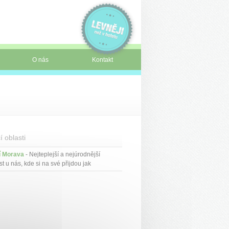
O nás
Kontakt
í oblasti
í Morava
- Nejteplejší a nejúrodnější
st u nás, kde si na své přijdou jak
vníci přírodních krás, tak zájemci o kulturní
tství. V tomto nížinatém kraji naleznete
 jen malé kopce, ale zato vás čeká
ežitost ke koštování vína a seznámení s
ými lidovými zvyky a tradicemi.