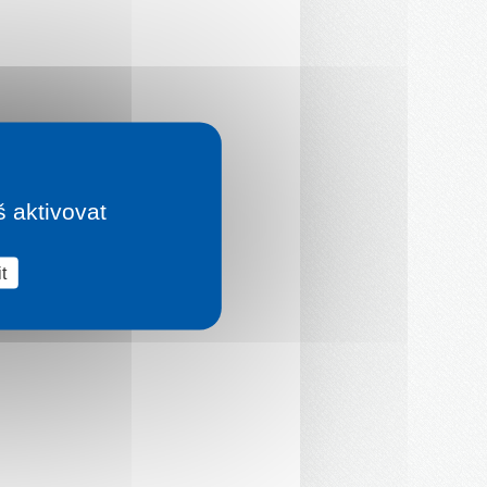
š aktivovat
t