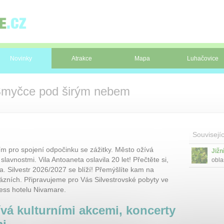
Novinky
Atrakce
Mapa
Luhačovice
 Smyčce pod širým nebem
Souvisejíc
m pro spojení odpočinku se zážitky. Město ožívá
Jižn
slavnostmi. Vila Antoaneta oslavila 20 let! Přečtěte si,
obla
a. Silvestr 2026/2027 se blíží! Přemýšlíte kam na
milo
boha
lázních. Připravujeme pro Vás Silvestrovské pobyty ve
sice
ness hotelu Nivamare.
příl
dávn
vá kulturními akcemi, koncerty