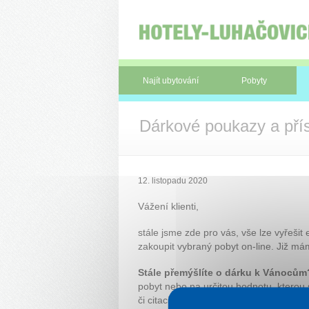
Panel pro správu cookies
Najít ubytování
Pobyty
Dárkové poukazy a př
12. listopadu 2020
Vážení klienti,
stále jsme zde pro vás, vše lze vyřešit 
zakoupit vybraný pobyt on-line. Již m
Stále přemýšlíte o dárku k Vánocům
pobyt nebo na určitou hodnotu, kterou
či citaci.