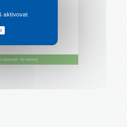
š aktivovat
t
ů zákazníků
-
Ke stažení
)