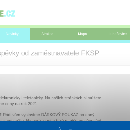
Novinky
Atrakce
Mapa
Luhačovice
íspěvky od zaměstnavatele FKSP
elektronicky i telefonicky. Na našich stránkách si můžete
áme ceny na rok 2021.
?
Rádi vám vystavíme DÁRKOVÝ POUKAZ na daný
 si sami určíte. Na poukaz vám také napíšeme věnování