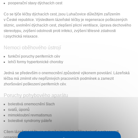
pooperační stavy dýchacích cest
Co se týče léčby dýchacích cest, jsou Luhačovice důležitým zařízením
v České republice. Výsledkem lázeňské léčby je regenerace poškozených
sliznic, uvolnění dýchacích cest, zlepšení plicní ventilace, úprava dechového
stereotypu, zvýšení odolnosti proti infekci, zvýšení tělesné zdatnosti
i psychická relaxace.
Nemoci oběhového ústrojí
funkční poruchy periferních cév
lehčí formy hypertonické choroby
Jedná se především o onemocnění způsobné výkonem povolání. Lázeňská
léčba má zmírnit vliv nepříznivých pracovních podmínek a zamezit
zhoršování poškození periferních cév.
Poruchy pohybového aparátu
bolestivá onemocnění šlach
svalů, úponů
mimokloubní revmatismus
bolestivé syndromy páteře
Cílem lázeňské léčby je ovlivnění hlavních příčin bolestí a schopnosti
organismu k odstranění svalových nerovnováh úpravou špatných