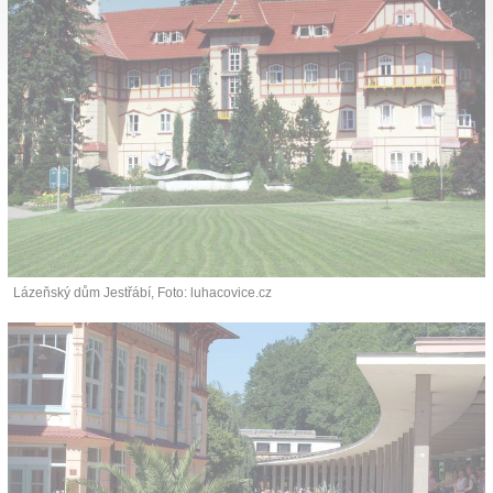
Lázeňský dům Jestřábí, Foto: luhacovice.cz