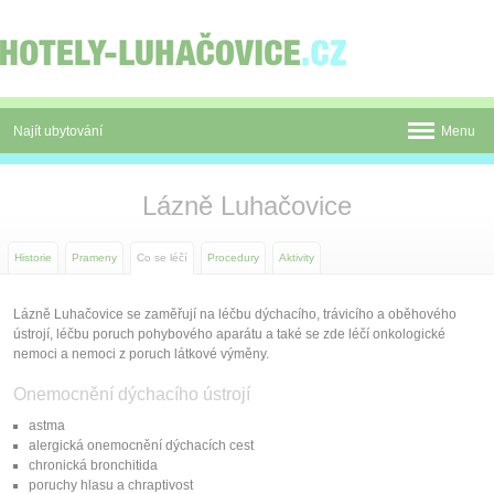
Panel pro správu cookies
Najít ubytování
Menu
Pobyty
Lázně Luhačovice
Novinky
Historie
Prameny
Co se léčí
Procedury
Aktivity
Atrakce
Mapa
Lázně Luhačovice se zaměřují na léčbu dýchacího, trávicího a oběhového
ústrojí, léčbu poruch pohybového aparátu a také se zde léčí onkologické
nemoci a nemoci z poruch látkové výměny.
Luhačovice
Onemocnění dýchacího ústrojí
O nás
astma
alergická onemocnění dýchacích cest
Kontakt
chronická bronchitida
poruchy hlasu a chraptivost