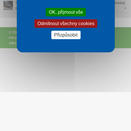
Tečovice
- Tečovice patří mezi nejstarší obce v okolí Zlína. Rozkládají
s...
★
OK, přijmout vše
Odmítnout všechny cookies
© 2005 – 2026
DCK Rekrea Ostrava
– T +420 596 110 531 – E
Přizpůsobit
info@
hotelyluhacovice.cz
– (
Podmínky
-
Ochrana osobních údajů
zákazníků
-
Ke stažení
)