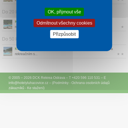
OK, přijmout vše
Do 20 km od centra
Koupaliště Zelené Zlín
- Zelené koupaliště Zlín je po rozsáhlé
Odmítnout všechny cookies
rekonst...
★
Přizpůsobit
Do 50 km od centra
Koupaliště Rusava
- Obec Rusava je vyhlášeným turistickým a
rekreačním s...
★ ★
© 2005 – 2026
DCK Rekrea Ostrava
– T +420 596 110 531 – E
info@
hotelyluhacovice.cz
– (
Podmínky
-
Ochrana osobních údajů
zákazníků
-
Ke stažení
)