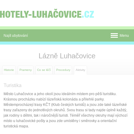
Panel pro správu cookies
Najít ubytování
Menu
Pobyty
Lázně Luhačovice
Novinky
Historie
Prameny
Co se léčí
Procedury
Aktivity
Atrakce
Mapa
Turistika
Město Luhačovice a jeho okolí jsou ideálním místem pro pěší turistiku.
Luhačovice
Krásnou procházku nabízí lázeňská kolonáda a přilehlé parky.
Městemprocházejí trasy KČT (Klub českých turistů) a jsou zde také lázeňské
O nás
trasy zařazeny do jednotlivých okruhů. Svou trasu si tady najde úplně každý,
jak rodiny s dětmi, tak i náročnější turisti. Téměř všechny okruhy mají výchozí
místo u luhačovické pošty a jsou zde umístěny i směrovky a orientační
Kontakt
turistická mapa.