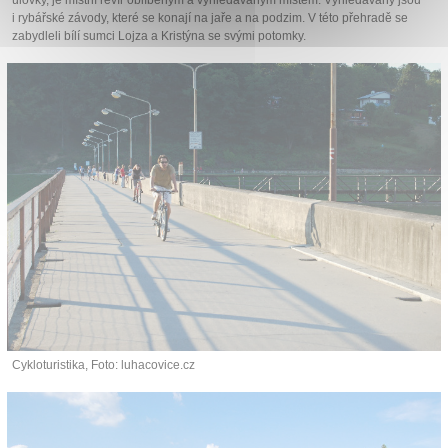
úlovky, je místní revír oblíbeným a vyhledávaným místem. Vyhledávány jsou
i rybářské závody, které se konají na jaře a na podzim. V této přehradě se
zabydleli bílí sumci Lojza a Kristýna se svými potomky.
Cykloturistika, Foto: luhacovice.cz