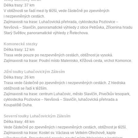
Délka trasy: 37 km
V obtížnosti se řadí mezi ty těžší, vede částečně po zpevněných
i nezpevněných cestách.
Zajímavosti na trase: Luhačovická přehrada, cyklostezka Pozlovice –
Nevšová – Slavičín, panoramatické výhledy z obce Petrůvka, Zřícenina hradu
Starý Světlov, panoramatické výhledy z Řetechova.
Komonecké stezky
Délka trasy: 12 km
Trasa vede pouze po nezpevněných cestách, obtížnost je vysoká.
Zajímavosti na trase: Poutní místo Malenisko, Křížová cesta, vrchol Komonce.
Jižní toulky Luhačovickým Zálesím
Délka trasy: 26 km
Trasa vede částečně po zpevněných i nezpevněných cestách. Z hlediska
obtížnosti se řadí k těžším.
Zajímavosti na trase: centrum Luhačovic, město Slavičín, Pivečkův lesopark,
cyklostezka Pozlovice – Nevšová – Slavičín, luhačovická přehrada a
Koupaliště Duha.
Severní toulky Luhačovickým Zálesím
Délka trasy: 48 km
Vede částečně po zpevněných i nezpevněných cestách, obtížnost je těžší.
Zajímavosti na trase: Kostel sv. Václava ve Velkém Ořechově, kaple