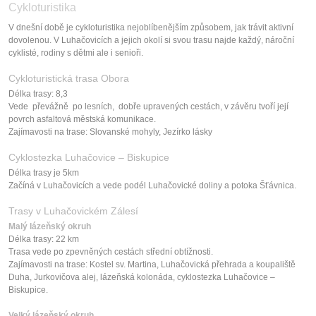
Cykloturistika
V dnešní době je cykloturistika nejoblíbenějším způsobem, jak trávit aktivní
dovolenou. V Luhačovicích a jejich okolí si svou trasu najde každý, nároční
cyklisté, rodiny s dětmi ale i senioři.
Cykloturistická trasa Obora
Délka trasy: 8,3
Vede převážně po lesních, dobře upravených cestách, v závěru tvoří její
povrch asfaltová městská komunikace.
Zajímavosti na trase: Slovanské mohyly, Jezírko lásky
Cyklostezka Luhačovice – Biskupice
Délka trasy je 5km
Začíná v Luhačovicích a vede podél Luhačovické doliny a potoka Šťávnica.
Trasy v Luhačovickém Zálesí
Malý lázeňský okruh
Délka trasy: 22 km
Trasa vede po zpevněných cestách střední obtížnosti.
Zajímavosti na trase: Kostel sv. Martina, Luhačovická přehrada a koupaliště
Duha, Jurkovičova alej, lázeňská kolonáda, cyklostezka Luhačovice –
Biskupice.
Velký lázeňský okruh