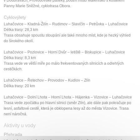
v Doubravách, Provodovské paseky, poutní místo Malenisko s kostelem
Panny Marie Sněžné, cyklotrasa Obora.
Cyklovýlety
Luhačovice – Kladná-Žilín – Rudimov – Slavičín – Petrůvka – Luhačovice
Délka trasy: 28,3 km
Trasa obsahuje spoustu stoupání ale také mnoho míst, kde je hezký výhled
do širokého okolí.
Luhačovice – Pozlovice – Horní Dvůr – letiště – Biskupice – Luhačovice
Délka trasy: 8,3 km
Trasa vede ve větší míře po málo frekventovaných silnicích a odlehlých
cestičkách.
Luhačovice – Řetechov – Provodov – Kudlov – Zlín
Délka trasy: 20 km
Luhačovice – Dolní Lhota – Horní Lhota – Hájenka – Vizovice – Luhačovice
Trasa vede zpočátku po hlavní silnici (směr Zlín), ale dále pak pokračuje po
lesní, asfaltové cestě, která je obklopena lesy až do města Vizovice. Trasa
není náročná.
Aktivity u vody
Přehrada